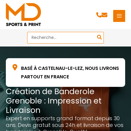
Aller
au
contenu
Search
for:
BASÉ À CASTELNAU-LE-LEZ, NOUS LIVRONS
PARTOUT EN FRANCE
Création de Banderole
Grenoble : Impression et
Livraison
Expert en supports grand format depuis 30
ans. Devis gratuit sous 24h et livraison de vos