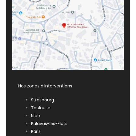
Nos zones d’interventions
Strasbourg
Toulouse
Nice
Palavas-les-Flots
Paris