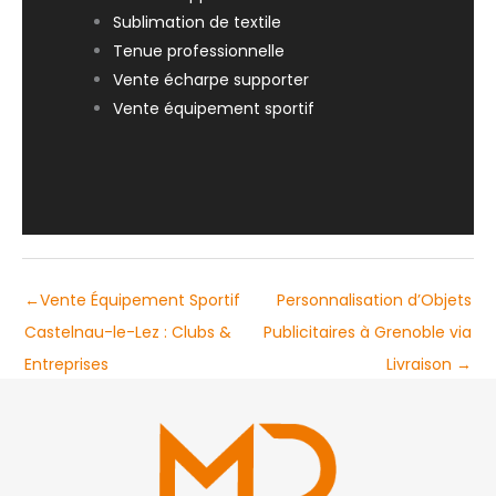
Sublimation de textile
Tenue professionnelle
Vente écharpe supporter
Vente équipement sportif
←
Vente Équipement Sportif
Personnalisation d’Objets
Castelnau-le-Lez : Clubs &
Publicitaires à Grenoble via
Entreprises
Livraison
→