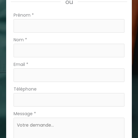
ou
Formulaire
Prénom
*
simple
avec
téléphone
Nom
*
Email
*
Téléphone
Message
*