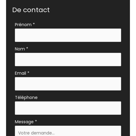
De contact
Formulaire
Prénom
*
simple
avec
téléphone
Nom
*
Email
*
Téléphone
Message
*