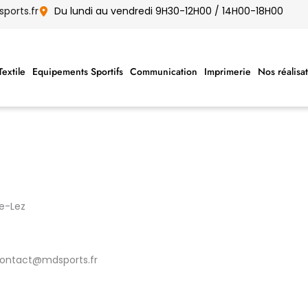
orts.fr
Du lundi au vendredi 9H30-12H00 / 14H00-18H00
Textile
Equipements Sportifs
Communication
Imprimerie
Nos réalisa
le-Lez
 contact@mdsports.fr