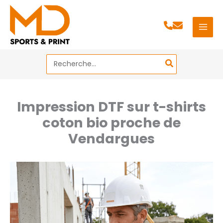
Aller
au
contenu
Search
for:
Impression DTF sur t-shirts
coton bio proche de
Vendargues