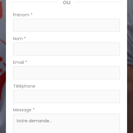
ou
Formulaire
Prénom
*
simple
avec
téléphone
Nom
*
Email
*
Téléphone
Message
*