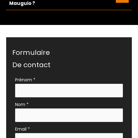
Mauguio ?
Formulaire
De contact
Formulaire
Prénom
*
simple
avec
téléphone
Nom
*
Email
*