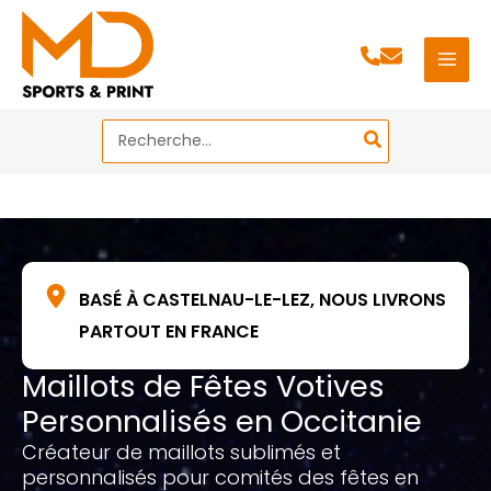
Aller
au
contenu
Search
for:
BASÉ À CASTELNAU-LE-LEZ, NOUS LIVRONS
PARTOUT EN FRANCE
Maillots de Fêtes Votives
Personnalisés en Occitanie
Créateur de maillots sublimés et
personnalisés pour comités des fêtes en